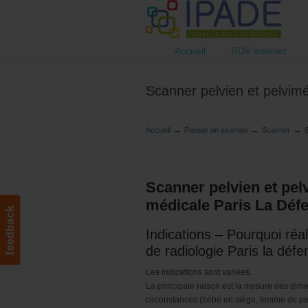
Accueil
RDV internet
Scanner pelvien et pelvimé
IPADE
→
→
→
Accueil
Passer un examen
Scanner
S
Scanner pelvien et pel
médicale Paris La Déf
feedback
Indications – Pourquoi réa
de radiologie Paris la déf
Les indications sont variées.
La principale raison est la mesure des dim
circonstances (bébé en siège, femme de pet