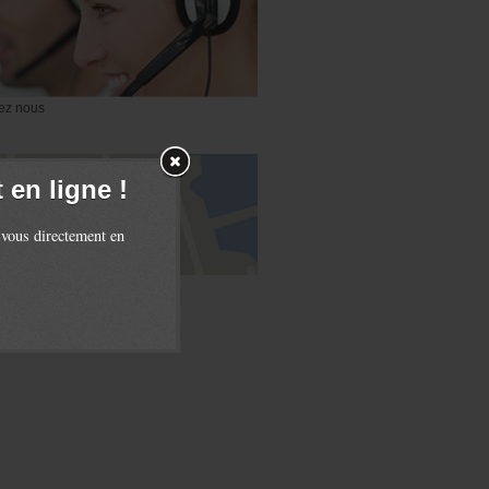
ez nous
en ligne !
 vous directement en
accès