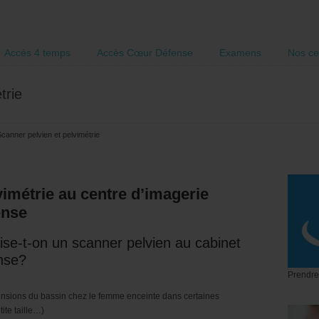
Accès 4 temps
Accès Cœur Défense
Examens
Nos ce
trie
canner pelvien et pelvimétrie
vimétrie au centre d’imagerie
ense
lise-t-on un scanner pelvien au cabinet
ense?
Prendre
ensions du bassin chez le femme enceinte dans certaines
ite taille…)