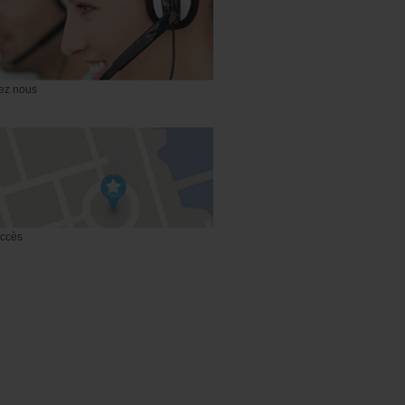
ez nous
accès