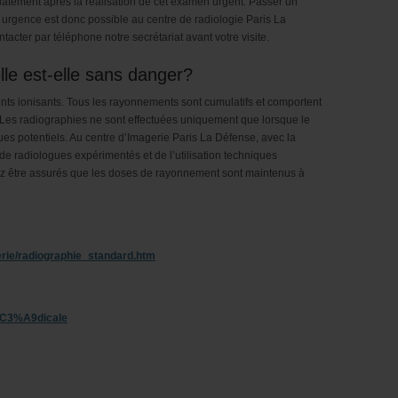
atement après la réalisation de cet examen urgent. Passer un
urgence est donc possible au centre de radiologie Paris La
acter par téléphone notre secrétariat avant votre visite.
lle est-elle sans danger?
ts ionisants. Tous les rayonnements sont cumulatifs et comportent
. Les radiographies ne sont effectuées uniquement que lorsque le
ues potentiels. Au centre d’Imagerie Paris La Défense, avec la
e radiologues expérimentés et de l’utilisation techniques
ez être assurés que les doses de rayonnement sont maintenus à
erie/radiographie_standard.htm
m%C3%A9dicale