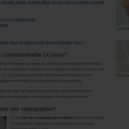
 (Épaule, Coude, Poignet, Main, Rachis, Bassin, Genou, Cheville,
men sans préparation)
taire
Contact
oignet, Main, Rachis, Bassin, Genou, Cheville, Pied…)
e conventionnelle (X-rays)?
ique d’imagerie qui utilise les rayons X pour acquérir des images
 de l’atténuation des rayons X au travers des tissus, à l’origine de
e. Le corps absorbe et dévie différemment les rayons X ; les
Plan d'
iologique une image 2D de la partie du corps explorée.
tion de table de radiologie numérique, avec système plein
ion des anomalies, et la réalisation de meilleurs clichés.
vant une radiographie?
Il n’y a
pas de préparation particulière
pour un bon nombre
d’examens de radiologie conventionnelle. Il n’est pas