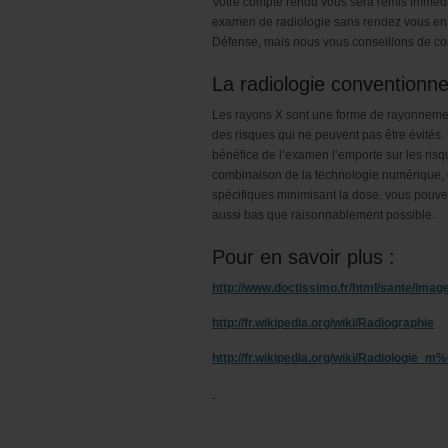
Votre compte rendu vous sera remis immédi
examen de radiologie sans rendez vous en 
Défense, mais nous vous conseillons de cont
La radiologie conventionne
Les rayons X sont une forme de rayonnemen
des risques qui ne peuvent pas être évités
bénéfice de l’examen l’emporte sur les risq
combinaison de la technologie numérique, d
spécifiques minimisant la dose, vous pouv
aussi bas que raisonnablement possible.
Pour en savoir plus :
http://www.doctissimo.fr/html/sante/imag
http://fr.wikipedia.org/wiki/Radiographie
http://fr.wikipedia.org/wiki/Radiologie_