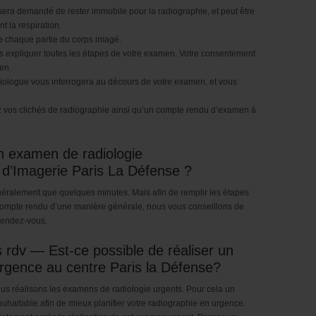
 sera demandé de rester immobile pour la radiographie, et peut être
t la respiration.
e chaque partie du corps imagé.
s expliquer toutes les étapes de votre examen. Votre consentement
en.
adiologue vous interrogera au décours de votre examen, et vous
z vos clichés de radiographie ainsi qu’un compte rendu d’examen à
 examen de radiologie
 d’Imagerie Paris La Défense ?
éralement que quelques minutes. Mais afin de remplir les étapes
e compte rendu d’une manière générale, nous vous conseillons de
 rendez-vous.
 rdv — Est-ce possible de réaliser un
rgence au centre Paris la Défense?
ous réalisons les examens de radiologie urgents. Pour cela un
uhaitable afin de mieux planifier votre radiographie en urgence.