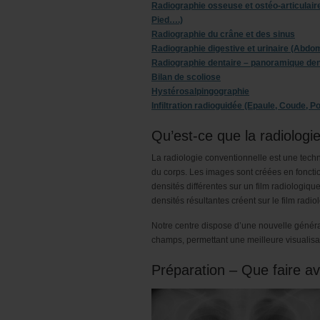
Radiographie osseuse et ostéo-articulaire
Pied….)
Radiographie du crâne et des sinus
Radiographie digestive et urinaire (Abdo
Radiographie dentaire – panoramique den
Bilan de scoliose
Hystérosalpingographie
Infiltration radioguidée (Epaule, Coude, P
Qu’est-ce que la radiologi
La radiologie conventionnelle est une techn
du corps. Les images sont créées en fonction
densités différentes sur un film radiologiqu
densités résultantes créent sur le film rad
Notre centre dispose d’une nouvelle généra
champs, permettant une meilleure visualisat
Préparation – Que faire a