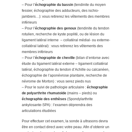
– Pour l’
échographie du bassin
(tendinite du moyen
fessier, échographie des adducteurs, des ischio-
jambiers…): vous retirerez les vêtements des membres
inférieurs
– Pour l’
échographie des genoux
(tendinite du tendon
rotulien, recherche de kyste poplité, ou de lésion du
ligament latéral interne – collatéral médial- ou externe-
collatéral latéral) : vous retirerez les vêtements des
membres inférieurs
– Pour l’
échographie de cheville
(bilan d’entorse avec
étude du ligament latéral externe – ligament collatéral
latéral, échographie du tendon d’Achille ou calcanéen,
échographie de l’aponévrose plantaire, recherche de
névrome de Morton) : vous serez pieds nus
– Pour le suivi de pathologie articulaire :
échographie
de polyarthrite rhumatoïde
(mains – pieds) ou
échographie des enthèses
(Spondylarthrite
ankylosante-SPA) : l’examen déprendra des
articulations étudiées
Pour effectuer cet examen, la sonde à ultrasons devra
être en contact direct avec votre peau. Afin d’obtenir un