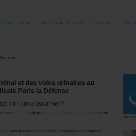
Accès 4 temps
Accès Cœur Défense
Examens
Nos ce
Uroscanner
énal et des voies urinaires au
icale Paris la Défense
lise t on un uroscanner?
 un examen d’imagerie permettant l’analyse des reins, de la vessie.
Prendre
uloureux des fosses lombaires à la recherche entre autre de