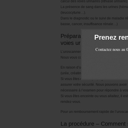
calcul des voies urinaires (lithiase urinaire).
La présence de sang dans les urines (hémat
(leucocyturie…).
Dans le diagnostic ou le suivi de maladie r
basse, cancer, insuffisance rénale…)
Préparation – Que faire av
Prenez re
voies urinaires au cabinet
Contactez nous au 0
L’uroscanner est réalisé dans la majorité d
Nous vous conseillons d’être à jeun(ne rie
En raison d’une injection de produit de cont
(urée, créatinine) vous sera parfois deman
Si vous êtes diabétique, signalez le à notre
assurer votre sécurité. Nous pouvons avoir 
nécessaire à l’examen pour répondre à vos
Si vous êtes enceinte ou vous allaitez, il e
rendez-vous.
Pour un remboursement rapide de l’uroscanne
La procédure – Comment s