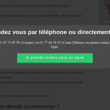
urie), ou d’autre anomalie de la bandelette urinaire
énale (angiomyolipome, kyste, pyélonéphrite, infection urinaire
Contact
ant un scanner rénal, vésical et des
ndez vous par téléphone ou directement 
 de radiologie Paris La Défense?
1 47 73 05 50 (4 temps) ou 01 77 44 74 47 (Coeur Défense) ou prenez rendez
es cas
avec injection de produit de contraste iodé
.
ligne.
n manger ni boire) pendant 2 heures avant votre rendez-vous.
Je prends rendez vous en ligne
raste, une prise de sang pour l’étude de votre fonction rénale
dé.
Plan d'
 secrétariat lors de la prise de rendez vous afin que nous puissions
besoin de modifier les instructions de préparation ou de temps
 besoins.
st impératif d’informer notre personnel au moment de la prise de
r, merci apporter votre carte Vitale.
e déroule un uroscanner ?