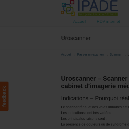
Accueil
RDV internet
Uroscanner
IPADE
→
→
→
Accueil
Passer un examen
Scanner
Uroscanner – Scanner r
cabinet d’imagerie méd
feedback
Indications – Pourquoi réa
Le scanner rénal et des voies urinaires est
Les indications sont très variées.
Les principales raisons sont :
La présence de douleurs ou de syndrome do