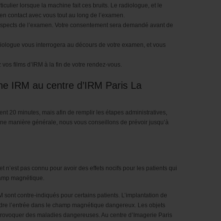
culier lorsque la machine fait ces bruits. Le radiologue, et le
 en contact avec vous tout au long de l’examen.
s aspects de l’examen. Votre consentement sera demandé avant de
adiologue vous interrogera au décours de votre examen, et vous
vos films d’IRM à la fin de votre rendez-vous.
e IRM au centre d’IRM Paris La
t 20 minutes, mais afin de remplir les étapes administratives,
une manière générale, nous vous conseillons de prévoir jusqu’à
et n’est pas connu pour avoir des effets nocifs pour les patients qui
champ magnétique.
sont contre-indiqués pour certains patients. L’implantation de
dre l’entrée dans le champ magnétique dangereux. Les objets
rovoquer des maladies dangereuses. Au centre d’Imagerie Paris