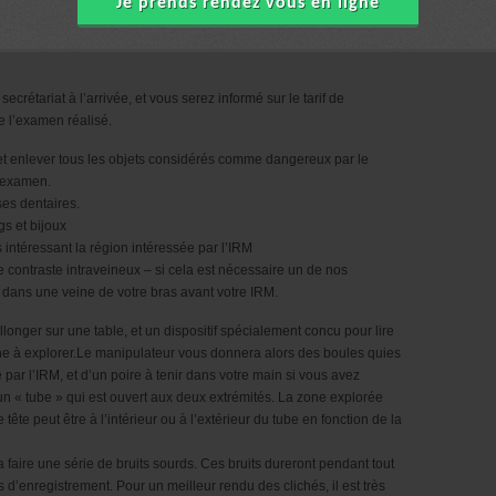
Je prends rendez vous en ligne
e déroule une IRM au centre d’IRM
crétariat à l’arrivée, et vous serez informé sur le tarif de
e l’examen réalisé.
et enlever tous les objets considérés comme dangereux par le
d’examen.
ses dentaires.
gs et bijoux
 intéressant la région intéressée par l’IRM
 contraste intraveineux – si cela est nécessaire un de nos
e dans une veine de votre bras avant votre IRM.
longer sur une table, et un dispositif spécialement concu pour lire
ne à explorer.Le manipulateur vous donnera alors des boules quies
par l’IRM, et d’un poire à tenir dans votre main si vous avez
un « tube » qui est ouvert aux deux extrémités. La zone explorée
tête peut être à l’intérieur ou à l’extérieur du tube en fonction de la
ire une série de bruits sourds. Ces bruits dureront pendant tout
d’enregistrement. Pour un meilleur rendu des clichés, il est très