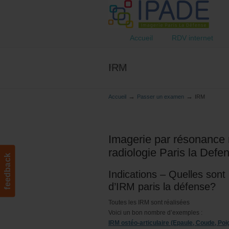
Accueil
RDV internet
IRM
IPADE
→
→
Accueil
Passer un examen
IRM
Imagerie par résonance 
radiologie Paris la Defe
feedback
Indications – Quelles sont
d’IRM paris la défense?
Toutes les IRM sont réalisées
Voici un bon nombre d’exemples :
IRM ostéo-articulaire (Epaule, Coude, Poi