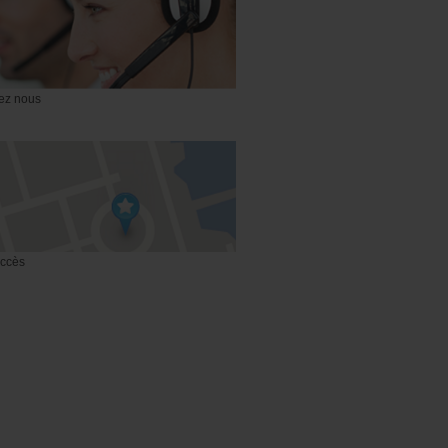
ez nous
accès