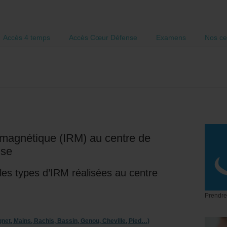
Accès 4 temps
Accès Cœur Défense
Examens
Nos ce
magnétique (IRM) au centre de
nse
 les types d’IRM réalisées au centre
Prendre
gnet, Mains, Rachis, Bassin, Genou, Cheville, Pied…)