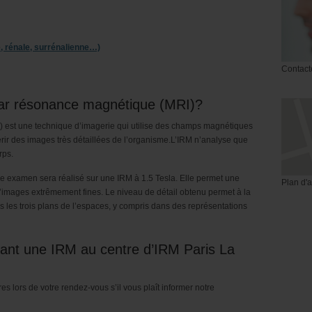
, rénale, surrénalienne…)
Contact
par résonance magnétique (MRI)?
 est une technique d’imagerie qui utilise des champs magnétiques
ir des images très détaillées de l’organisme.L’IRM n’analyse que
rps.
re examen sera réalisé sur une IRM à 1.5 Tesla. Elle permet une
Plan d'
’images extrêmement fines. Le niveau de détail obtenu permet à la
s les trois plans de l’espaces, y compris dans des représentations
vant une IRM au centre d’IRM Paris La
s lors de votre rendez-vous s’il vous plaît informer notre