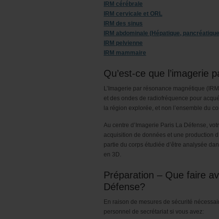
IRM cérébrale
IRM cervicale et ORL
IRM des sinus
IRM abdominale (Hépatique, pancréatique
IRM pelvienne
IRM mammaire
Qu’est-ce que l’imagerie 
L’Imagerie par résonance magnétique (IRM)
et des ondes de radiofréquence pour acquér
la région explorée, et non l’ensemble du co
Au centre d’Imagerie Paris La Défense, vot
acquisition de données et une production d
partie du corps étudiée d’être analysée dan
en 3D.
Préparation – Que faire a
Défense?
En raison de mesures de sécurité nécessaire
personnel de secrétariat si vous avez: